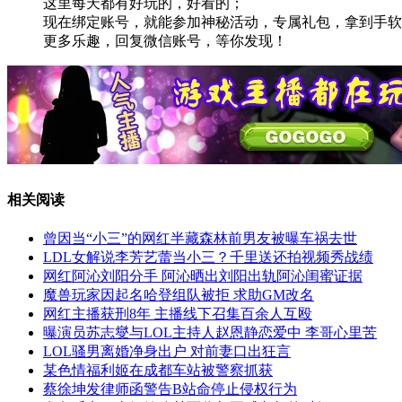
这里每天都有好玩的，好看的；
现在绑定账号，就能参加神秘活动，专属礼包，拿到手软
更多乐趣，回复微信账号，等你发现！
相关阅读
曾因当“小三”的网红半藏森林前男友被曝车祸去世
LDL女解说李芳艺蕾当小三？千里送还拍视频秀战绩
网红阿沁刘阳分手 阿沁晒出刘阳出轨阿沁闺蜜证据
魔兽玩家因起名哈登组队被拒 求助GM改名
网红主播获刑8年 主播线下召集百余人互殴
曝演员苏志燮与LOL主持人赵恩静恋爱中 李哥心里苦
LOL骚男离婚净身出户 对前妻口出狂言
某色情福利姬在成都车站被警察抓获
蔡徐坤发律师函警告B站命停止侵权行为