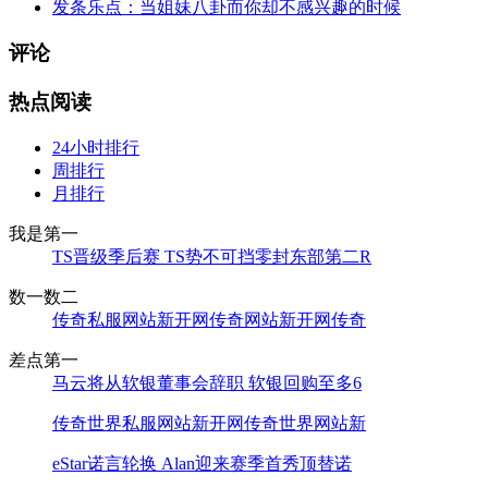
发条乐点：当姐妹八卦而你却不感兴趣的时候
评论
热点阅读
24小时排行
周排行
月排行
我是第一
TS晋级季后赛 TS势不可挡零封东部第二R
数一数二
传奇私服网站新开网传奇网站新开网传奇
差点第一
马云将从软银董事会辞职 软银回购至多6
传奇世界私服网站新开网传奇世界网站新
eStar诺言轮换 Alan迎来赛季首秀顶替诺