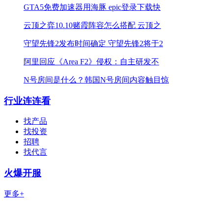
GTA5免费加速器用海豚 epic登录下载快
云顶之弈10.10赌霞阵容怎么搭配 云顶之
守望先锋2发布时间确定 守望先锋2将于2
阿里回应《Area F2》侵权：自主研发不
N号房间是什么？韩国N号房间内容触目惊
行业连连看
找产品
找投资
招聘
找代言
火爆开服
更多+