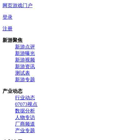
网页游戏门户
登录
注册
新游聚焦
新游点评
新游曝光
新游视频
新游资讯
测试表
新游专题
产业动态
行业动态
07073视点
数据分析
人物专访
厂商频道
产业专题