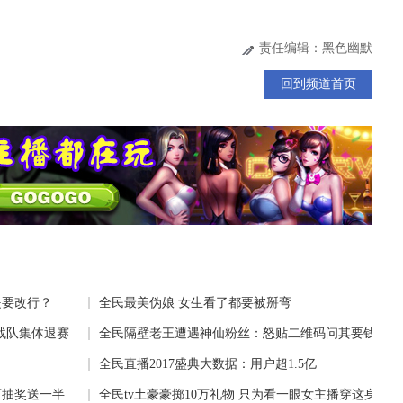
责任编辑：黑色幽默
回到频道首页
是要改行？
全民最美伪娘 女生看了都要被掰弯
战队集体退赛
全民隔壁老王遭遇神仙粉丝：怒贴二维码问其要钱
全民直播2017盛典大数据：用户超1.5亿
万抽奖送一半
全民tv土豪豪掷10万礼物 只为看一眼女主播穿这身