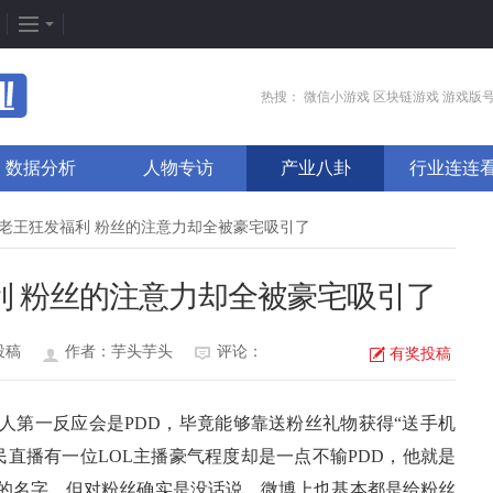
企划专题
热门专区
找
热搜：
微信小游戏
区块链游戏
游戏版
新闻周刊
我是皇
游
数据分析
人物专访
产业八卦
行业连连
新游竞速
太极崛起
打
发号排行
龙之女神
排
壁老王狂发福利 粉丝的注意力却全被豪宅吸引了
游戏推荐
传奇世界
游
利 粉丝的注意力却全被豪宅吸引了
游戏专题
荒野行动
开
更多专题
刺激战场
微
投稿
作者：芋头芋头
评论：
有奖投稿
第一反应会是PDD，毕竟能够靠送粉丝礼物获得“送手机
直播有一位LOL主播豪气程度却是一点不输PDD，他就是
”的名字，但对粉丝确实是没话说，微博上也基本都是给粉丝