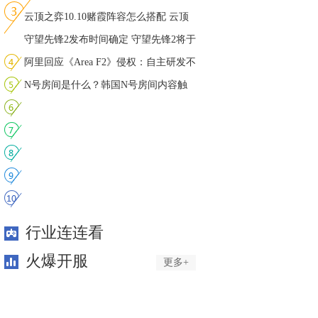
快
云顶之弈10.10赌霞阵容怎么搭配 云顶
之
守望先锋2发布时间确定 守望先锋2将于
2
阿里回应《Area F2》侵权：自主研发不
N号房间是什么？韩国N号房间内容触
目惊
行业连连看
火爆开服
更多+