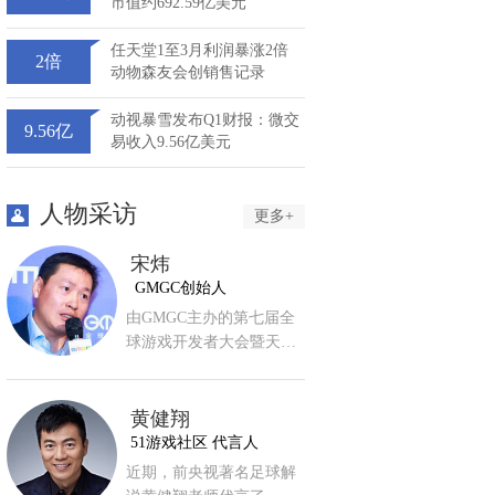
市值约692.59亿美元
任天堂1至3月利润暴涨2倍
2倍
动物森友会创销售记录
动视暴雪发布Q1财报：微交
9.56亿
易收入9.56亿美元
人物采访
更多+
宋炜
GMGC创始人
由GMGC主办的第七届全
球游戏开发者大会暨天…
黄健翔
51游戏社区 代言人
近期，前央视著名足球解