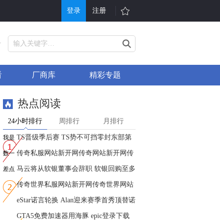
登录
注册
游戏
其他
号
戏大全
单机游戏
看
厂商库
精彩专题
折充值
H5游戏平台
行榜
游戏问答
热点阅读
戏礼包
会员中心
24小时排行
周排行
月排行
服表
手机游戏
TS晋级季后赛 TS势不可挡零封东部第
我是
信小游戏
游戏攻略
二R
传奇私服网站新开网传奇网站新开网传
第一
数一
奇
马云将从软银董事会辞职 软银回购至多
数二
差点
6
传奇世界私服网站新开网传奇世界网站
第一
新
eStar诺言轮换 Alan迎来赛季首秀顶替诺
GTA5免费加速器用海豚 epic登录下载