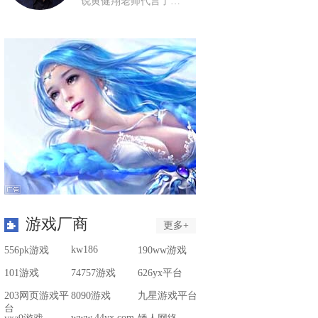
说黄健翔老师代言了…
游戏厂商
更多+
kw186
556pk游戏
190ww游戏
101游戏
74757游戏
626yx平台
203网页游戏平
8090游戏
九星游戏平台
台
www.44yx.com