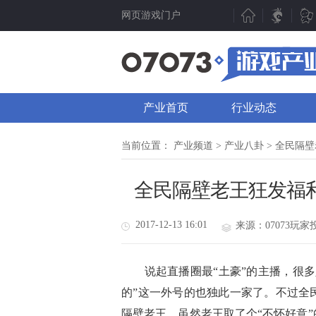
网页游戏门户
新游聚焦
产业动态
新游点评
行业动态
产业首页
行业动态
新游曝光
07073视点
新游视频
数据分析
当前位置：
产业频道
>
产业八卦
> 全民隔
新游资讯
人物专访
全民隔壁老王狂发福
测试表
厂商频道
新游专题
产业专题
2017-12-13 16:01
来源：07073玩家
说起直播圈最“土豪”的主播，很多人
的”这一外号的也独此一家了。不过全民
隔壁老王。虽然老王取了个“不怀好意