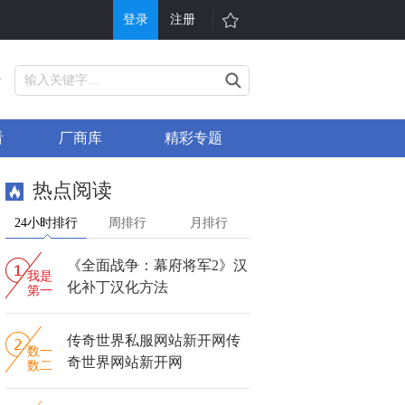
登录
注册
游戏
其他
号
戏大全
单机游戏
看
厂商库
精彩专题
折充值
H5游戏平台
行榜
游戏问答
热点阅读
戏礼包
会员中心
24小时排行
周排行
月排行
服表
手机游戏
《全面战争：幕府将军2》汉
信小游戏
游戏攻略
我是
化补丁汉化方法
第一
传奇世界私服网站新开网传
数一
奇世界网站新开网
数二