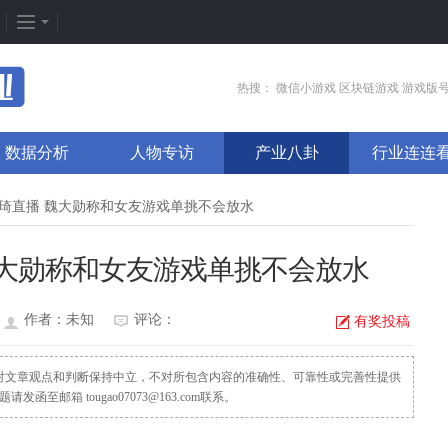
企划专题
热门专区
找
热搜：
微信小游戏
区块链游戏
游戏版
新闻周刊
我是皇
游
数据分析
人物专访
产业八卦
行业连连
新游竞速
太极崛起
打
发号排行
龙之女神
排
佳琦直播 魏大勋称和女友游戏单挑不会放水
游戏推荐
传奇世界
游
魏大勋称和女友游戏单挑不会放水
游戏专题
荒野行动
开
更多专题
刺激战场
微
作者：未知
评论：
有奖投稿
，对文章观点和判断保持中立，不对所包含内容的准确性、可靠性或完善性提供
邮箱 tougao07073@163.com联系。