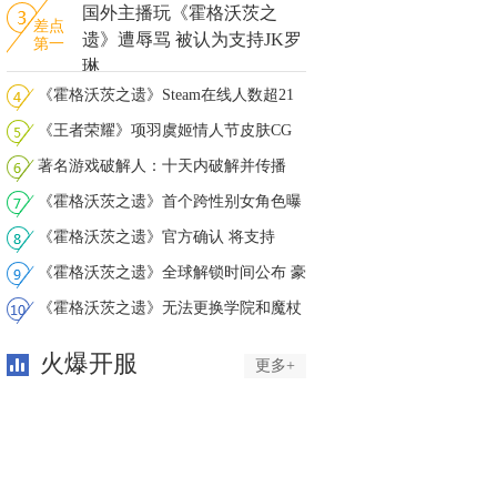
国外主播玩《霍格沃茨之
差点
遗》遭辱骂 被认为支持JK罗
第一
琳
《霍格沃茨之遗》Steam在线人数超21
万
《王者荣耀》项羽虞姬情人节皮肤CG
邂
著名游戏破解人：十天内破解并传播
《霍
《霍格沃茨之遗》首个跨性别女角色曝
光
《霍格沃茨之遗》官方确认 将支持
Steam
《霍格沃茨之遗》全球解锁时间公布 豪
《霍格沃茨之遗》无法更换学院和魔杖
火爆开服
更多+