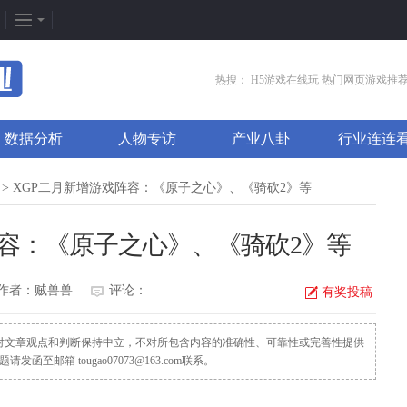
企划专题
热门专区
找
热搜：
H5游戏在线玩
热门网页游戏推
新闻周刊
我是皇
游
数据分析
人物专访
产业八卦
行业连连
新游竞速
太极崛起
打
发号排行
龙之女神
排
> XGP二月新增游戏阵容：《原子之心》、《骑砍2》等
游戏推荐
传奇世界
游
阵容：《原子之心》、《骑砍2》等
游戏专题
荒野行动
开
更多专题
刺激战场
微
作者：贼兽兽
评论：
有奖投稿
，对文章观点和判断保持中立，不对所包含内容的准确性、可靠性或完善性提供
邮箱 tougao07073@163.com联系。