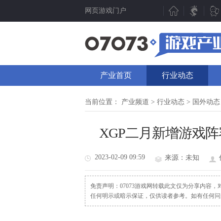
网页游戏门户
新游聚焦
产业动态
新游点评
行业动态
产业首页
行业动态
新游曝光
07073视点
新游视频
数据分析
当前位置：
产业频道
>
行业动态
>
国外动态
新游资讯
人物专访
XGP二月新增游戏
测试表
厂商频道
新游专题
产业专题
2023-02-09 09:59
来源：未知
免责声明：07073游戏网转载此文仅为分享内容
任何明示或暗示保证，仅供读者参考。如有任何问题请发函至