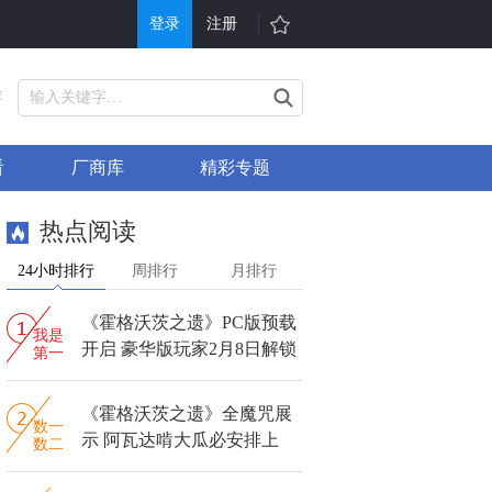
登录
注册
游戏
其他
荐
戏大全
单机游戏
看
厂商库
精彩专题
折充值
H5游戏平台
行榜
游戏问答
热点阅读
戏礼包
会员中心
24小时排行
周排行
月排行
服表
手机游戏
《霍格沃茨之遗》PC版预载
信小游戏
游戏攻略
我是
开启 豪华版玩家2月8日解锁
第一
《霍格沃茨之遗》全魔咒展
数一
示 阿瓦达啃大瓜必安排上
数二