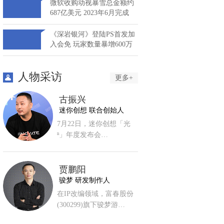
微软收购动视暴雪总金额约
687亿美元 2023年6月完成
《深岩银河》登陆PS首发加
入会免 玩家数量暴增600万
人物采访
更多+
古振兴
迷你创想 联合创始人
7月22日，迷你创想「光
ⁿ」年度发布会…
贾鹏阳
骏梦 研发制作人
在IP改编领域，富春股份
(300299)旗下骏梦游…