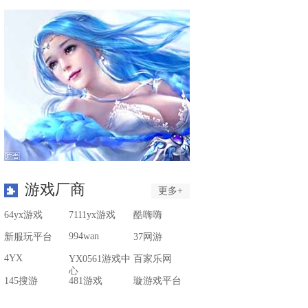
游戏厂商
更多+
64yx游戏
7111yx游戏
酷嗨嗨
994wan
新服玩平台
37网游
4YX
YX0561游戏中
百家乐网
心
145搜游
481游戏
璇游戏平台