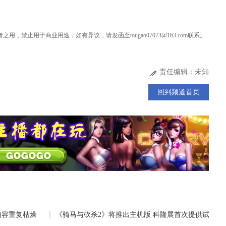
用，禁止用于商业用途，如有异议，请发函至tougao07073@163.com联系。
责任编辑：未知
回到频道首页
内容重复枯燥
《骑马与砍杀2》将推出主机版 科隆展首次提供试玩