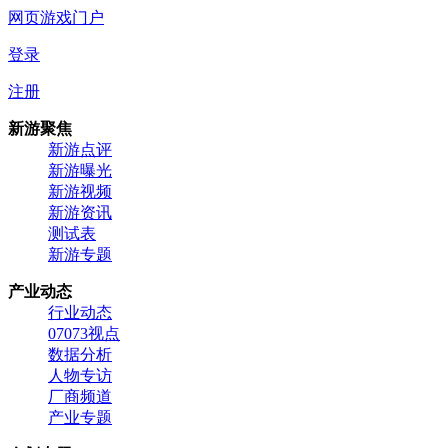
网页游戏门户
登录
注册
新游聚焦
新游点评
新游曝光
新游视频
新游资讯
测试表
新游专题
产业动态
行业动态
07073视点
数据分析
人物专访
厂商频道
产业专题