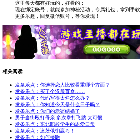
这里每天都有好玩的，好看的；
现在绑定账号，就能参加神秘活动，专属礼包，拿到手软
更多乐趣，回复微信账号，等你发现！
相关阅读
发条乐点：你选择恋人比较看重哪个方面？
发条乐点：买了个汉服盲盒……
发条乐点：代码写得太烂怎么办？
发条乐点：你知道今天是什么日子吗？
发条乐点：你们的老婆结婚了
男子当街殴打母亲 多次拳打飞踹 太可恨！
发条乐点：东北职校学生的恩爱日常
发条乐点：這茨俄钔贏ろ！
发条乐点：如何接吻