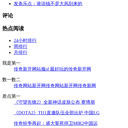
发条乐点：谁说钱不是大风刮来的
评论
热点阅读
24小时排行
周排行
月排行
我是第一
传奇新开网站服sf 最好玩的传奇新开网
数一数二
传奇网站新开网传奇网站新开网传奇新网
差点第一
《守望先锋2》全新神话皮肤公布 赛博朋
《DOTA2》TI11直邀队伍全部出炉 中国LG
传奇纷争再起：盛大誓死捍卫MIR2中国运