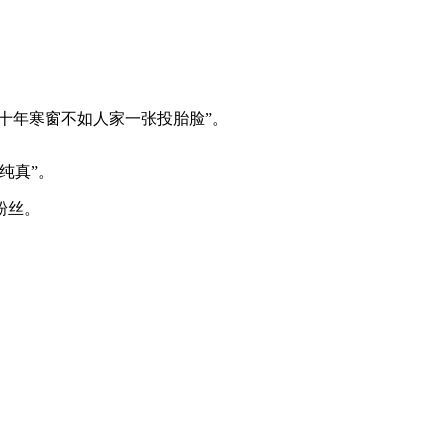
十年寒窗不如人家一张投胎脸”。
纯真”。
粉丝。