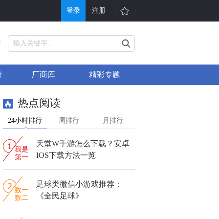
登录
注册
游戏
其他
荐
戏大全
单机游戏
看
厂商库
精彩专题
折充值
H5游戏平台
行榜
游戏问答
热点阅读
戏礼包
会员中心
24小时排行
周排行
月排行
服表
手机游戏
天堂W手游怎么下载？安卓
信小游戏
游戏攻略
我是
IOS下载方法一览
第一
足球类微信小游戏推荐：
数一
《全民足球》
数二