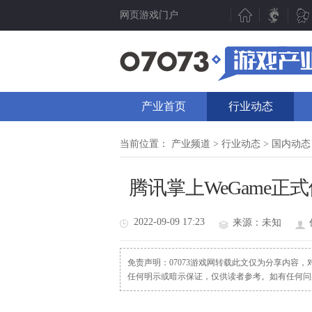
网页游戏门户
新游聚焦
产业动态
新游点评
行业动态
产业首页
行业动态
新游曝光
07073视点
新游视频
数据分析
当前位置：
产业频道
>
行业动态
>
国内动态
新游资讯
人物专访
腾讯掌上WeGame正
测试表
厂商频道
新游专题
产业专题
2022-09-09 17:23
来源：未知
免责声明：07073游戏网转载此文仅为分享内容
任何明示或暗示保证，仅供读者参考。如有任何问题请发函至