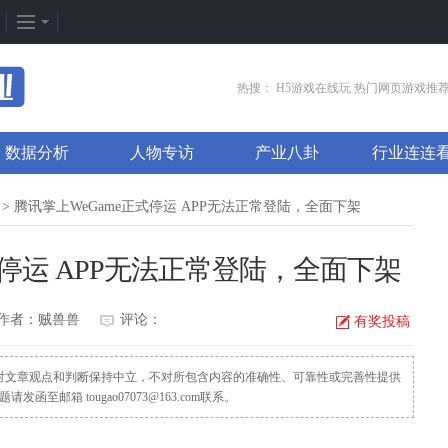
企划专题
热门专区
找
热搜：
H5游戏在线玩
热门网页游戏推
新闻周刊
我是皇
游
数据分析
人物专访
产业八卦
行业连连
新游竞速
太极崛起
打
发号排行
龙之女神
排
> 腾讯掌上WeGame正式停运 APP无法正常登陆，全面下架
游戏推荐
传奇世界
游
式停运 APP无法正常登陆，全面下架
游戏专题
荒野行动
开
更多专题
刺激战场
微
作者：贼兽兽
评论：
有奖投稿
，对文章观点和判断保持中立，不对所包含内容的准确性、可靠性或完善性提供
邮箱 tougao07073@163.com联系。