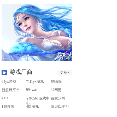
游戏厂商
更多+
64yx游戏
7111yx游戏
酷嗨嗨
994wan
新服玩平台
37网游
4YX
YX0561游戏中
百家乐网
心
145搜游
481游戏
璇游戏平台