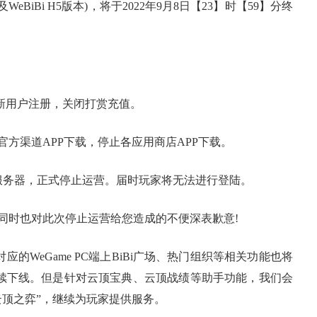
及WeBiBi H5版本)，将于2022年9月8日【23】时【59】分终
停止新用户注册，关闭打赏充值。
止官方渠道APP下载，停止各应用商店APP下载。
关闭服务器，正式停止运营。届时玩家将无法进行登陆。
时也对此次停止运营给您造成的不便深表歉意!
的WeGame PC端上BiBi广场、热门组织等相关功能也将
陆续下线。但是针对云顶宝典、云顶战绩等助手功能，我们会
 - 云顶之弈”，继续为玩家提供服务。