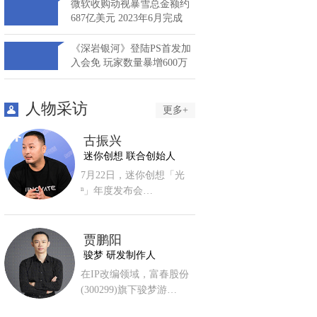
微软收购动视暴雪总金额约
687亿美元 2023年6月完成
《深岩银河》登陆PS首发加
入会免 玩家数量暴增600万
人物采访
更多+
古振兴
迷你创想 联合创始人
7月22日，迷你创想「光
ⁿ」年度发布会…
贾鹏阳
骏梦 研发制作人
在IP改编领域，富春股份
(300299)旗下骏梦游…