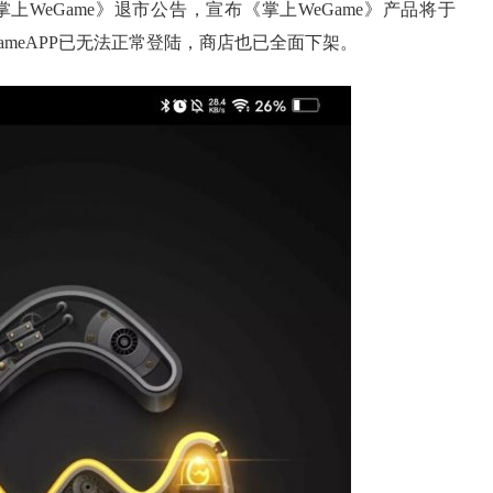
上WeGame》退市公告，宣布《掌上WeGame》产品将于
GameAPP已无法正常登陆，商店也已全面下架。