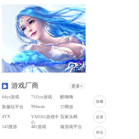
戏最
夏日
游戏厂商
更多+
64yx游戏
7111yx游戏
酷嗨嗨
收藏
994wan
新服玩平台
37网游
4YX
YX0561游戏中
百家乐网
反馈
心
145搜游
481游戏
璇游戏平台
评论