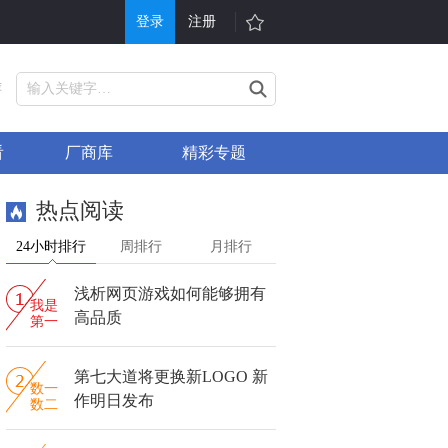
登录
注册
游戏
其他
荐
戏大全
单机游戏
看
厂商库
精彩专题
折充值
H5游戏平台
行榜
游戏问答
热点阅读
戏礼包
会员中心
24小时排行
周排行
月排行
服表
手机游戏
浅析网页游戏如何能够拥有
信小游戏
游戏攻略
我是
高品质
第一
第七大道将更换新LOGO 新
数一
作明日发布
数二