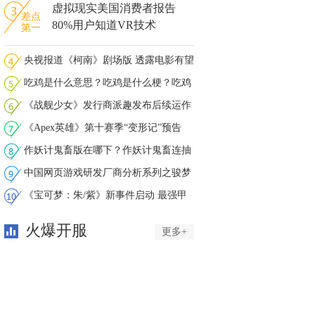
虚拟现实美国消费者报告
差点
80%用户知道VR技术
第一
央视报道《柯南》剧场版 透露电影有望
吃鸡是什么意思？吃鸡是什么梗？吃鸡
是
《战舰少女》发行商派趣发布后续运作
声
《Apex英雄》第十赛季“变形记”预告
作妖计鬼畜版在哪下？作妖计鬼畜连抽
下
中国网页游戏研发厂商分析系列之骏梦
游
《宝可梦：朱/紫》新事件启动 最强甲
贺
火爆开服
更多+