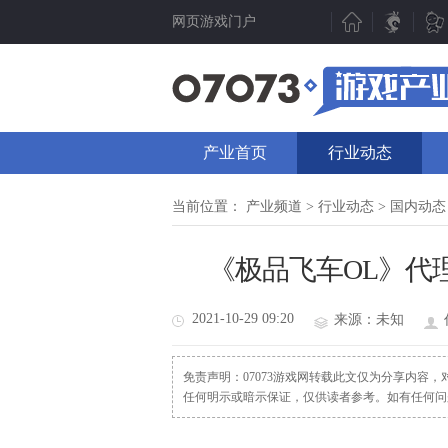
网页游戏门户
新游聚焦
产业动态
新游点评
行业动态
产业首页
行业动态
新游曝光
07073视点
新游视频
数据分析
当前位置：
产业频道
>
行业动态
>
国内动态
新游资讯
人物专访
《极品飞车OL》代理
测试表
厂商频道
新游专题
产业专题
2021-10-29 09:20
来源：未知
免责声明：07073游戏网转载此文仅为分享内容
任何明示或暗示保证，仅供读者参考。如有任何问题请发函至