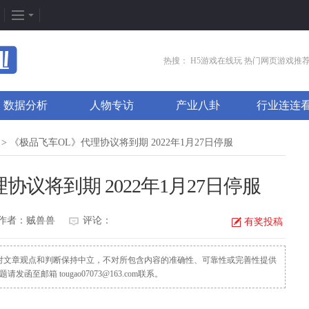
企划专题
热门专区
找
热搜：
H5游戏在线玩
热门网页游戏推
新闻周刊
我是皇
游
数据分析
人物专访
产业八卦
行业连连
新游竞速
太极崛起
打
发号排行
龙之女神
排
> 《极品飞车OL》代理协议将到期 2022年1月27日停服
游戏推荐
传奇世界
游
协议将到期 2022年1月27日停服
游戏专题
荒野行动
开
更多专题
刺激战场
微
作者：贼兽兽
评论：
有奖投稿
，对文章观点和判断保持中立，不对所包含内容的准确性、可靠性或完善性提供
邮箱 tougao07073@163.com联系。