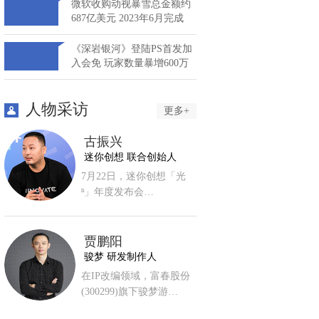
微软收购动视暴雪总金额约
687亿美元 2023年6月完成
《深岩银河》登陆PS首发加
入会免 玩家数量暴增600万
人物采访
更多+
古振兴
迷你创想 联合创始人
7月22日，迷你创想「光
ⁿ」年度发布会…
贾鹏阳
骏梦 研发制作人
在IP改编领域，富春股份
(300299)旗下骏梦游…
，其