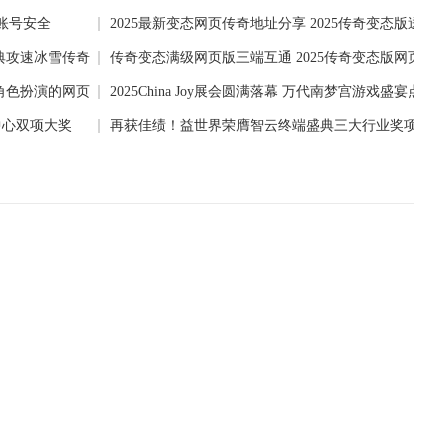
账号安全
基于游戏原
2025最新变态网页传奇地址分享 2025传奇变态版送满vi
经典攻速冰雪传奇
传奇变态满级网页版三端互通 2025传奇变态版网页游
气角色扮演的网页
新排
2025China Joy展会圆满落幕 万代南梦宫游戏盛宴点燃
中心双项大奖
激情
再获佳绩！益世界荣膺智云终端盛典三大行业奖项