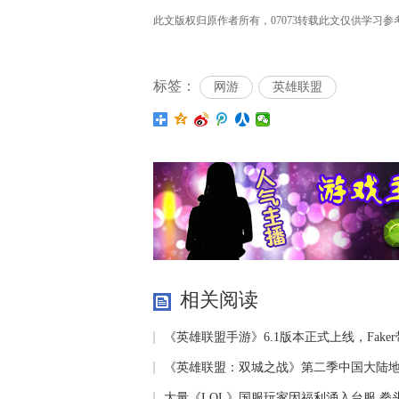
此文版权归原作者所有，07073转载此文仅供学习参考之
标签：
网游
英雄联盟
相关阅读
《英雄联盟手游》6.1版本正式上线，Fake
璨冒险！
《英雄联盟：双城之战》第二季中国大陆
大量《LOL》国服玩家因福利涌入台服 拳