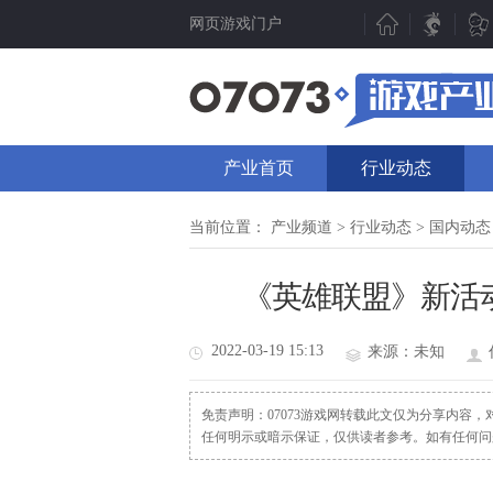
网页游戏门户
新游聚焦
产业动态
新游点评
行业动态
产业首页
行业动态
新游曝光
07073视点
新游视频
数据分析
当前位置：
产业频道
>
行业动态
>
国内动态
新游资讯
人物专访
《英雄联盟》新活动
测试表
厂商频道
新游专题
产业专题
2022-03-19 15:13
来源：未知
免责声明：07073游戏网转载此文仅为分享内容
任何明示或暗示保证，仅供读者参考。如有任何问题请发函至