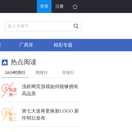
登录
注册
游戏
其他
荐
戏大全
单机游戏
看
厂商库
精彩专题
折充值
H5游戏平台
行榜
游戏问答
热点阅读
戏礼包
会员中心
24小时排行
周排行
月排行
服表
手机游戏
浅析网页游戏如何能够拥有
信小游戏
游戏攻略
我是
高品质
第一
第七大道将更换新LOGO 新
数一
作明日发布
数二