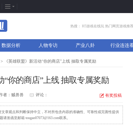
企划专题
热门专区
找
热搜：
H5游戏在线玩
热门网页游戏推
新闻周刊
我是皇
游
数据分析
人物专访
产业八卦
行业连连
新游竞速
太极崛起
打
发号排行
龙之女神
排
> 《英雄联盟》新活动“你的商店”上线 抽取专属奖励
游戏推荐
传奇世界
游
“你的商店”上线 抽取专属奖励
游戏专题
荒野行动
开
更多专题
刺激战场
微
作者：贼兽兽
评论：
有奖投稿
，对文章观点和判断保持中立，不对所包含内容的准确性、可靠性或完善性提供
邮箱 tougao07073@163.com联系。