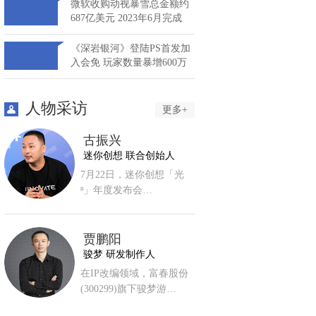
微软收购动视暴雪总金额约
687亿美元 2023年6月完成
《深岩银河》登陆PS首发加
入会免 玩家数量暴增600万
人物采访
更多+
古振兴
迷你创想 联合创始人
7月22日，迷你创想「光
ⁿ」年度发布会…
贾鹏阳
骏梦 研发制作人
强势
在IP改编领域，富春股份
(300299)旗下骏梦游…
破