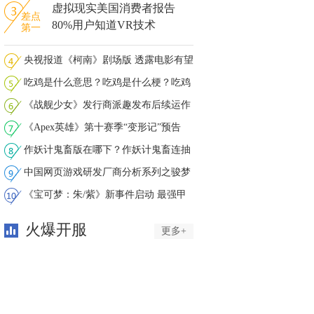
虚拟现实美国消费者报告
差点
80%用户知道VR技术
第一
央视报道《柯南》剧场版 透露电影有望
吃鸡是什么意思？吃鸡是什么梗？吃鸡
是
《战舰少女》发行商派趣发布后续运作
声
《Apex英雄》第十赛季“变形记”预告
作妖计鬼畜版在哪下？作妖计鬼畜连抽
下
中国网页游戏研发厂商分析系列之骏梦
游
《宝可梦：朱/紫》新事件启动 最强甲
贺
火爆开服
更多+