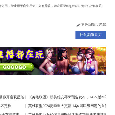
用，禁止用于商业用途，如有异议，请发函至tougao07073@163.com联系。
责任编辑：未知
回到频道首页
r带你开启双星璀
《英雄联盟》新英雄安蓓萨预告发布，14.22版本即将
地区定档
登场
英雄联盟2024赛季重大更新 14岁国民级网游的自我突
头正在调查中
英雄联盟台服如何注册账号？海豚加速器带来详细攻略