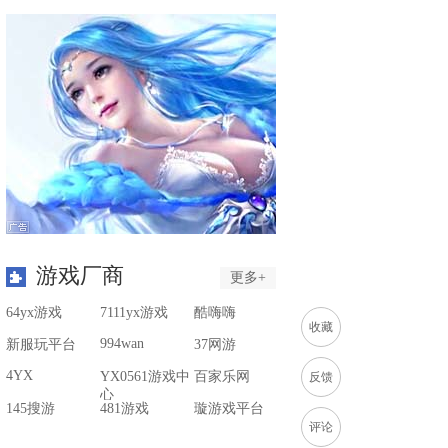
游戏厂商
更多+
64yx游戏
7111yx游戏
酷嗨嗨
收藏
994wan
新服玩平台
37网游
4YX
YX0561游戏中
百家乐网
反馈
心
145搜游
481游戏
璇游戏平台
评论