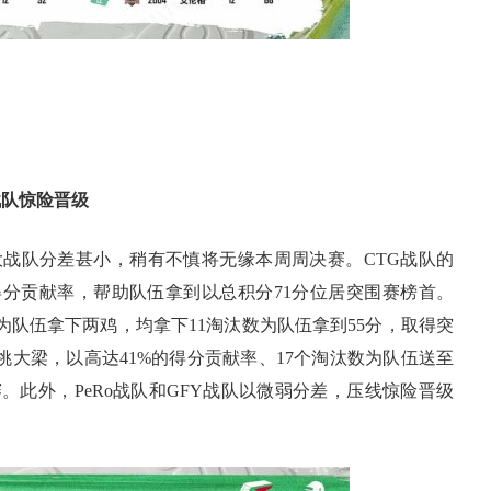
战队惊险晋级
队分差甚小，稍有不慎将无缘本周周决赛。CTG战队的
8%的得分贡献率，帮助队伍拿到以总积分71分位居突围赛榜首。
手携手为队伍拿下两鸡，均拿下11淘汰数为队伍拿到55分，取得突
手独挑大梁，以高达41%的得分贡献率、17个淘汰数为队伍送至
此外，PeRo战队和GFY战队以微弱分差，压线惊险晋级