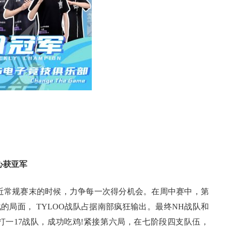
心获亚军
近常规赛末的时候，力争每一次得分机会。在周中赛中，第
局面， TYLOO战队占据南部疯狂输出。最终NH战队和
队三打一17战队，成功吃鸡!紧接第六局，在七阶段四支队伍，