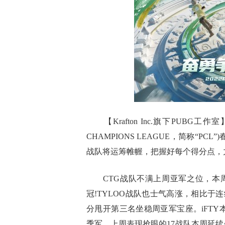
【Krafton Inc.旗下PUBG工
CHAMPIONS LEAGUE，简称“
战队将运筹帷幄，把握好每个得分点，
CTG战队不满上周亚军之位，本周向
冠!TYLOO战队也士气高涨，相比于
分甩开第三名坐稳周亚军宝座。iFTY
季军。上周表现抢眼的17战队本周延续