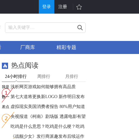
登录
注册
游戏
其他
荐
戏大全
单机游戏
看
厂商库
精彩专题
折充值
H5游戏平台
行榜
游戏问答
热点阅读
戏礼包
会员中心
24小时排行
周排行
月排行
服表
手机游戏
浅析网页游戏如何能够拥有高品质
我是
信小游戏
游戏攻略
第七大道将更换新LOGO 新作明日发布
第一
数一
虚拟现实美国消费者报告 80%用户知道
数二
差点
VR
央视报道《柯南》剧场版 透露电影有望
第一
吃鸡是什么意思？吃鸡是什么梗？吃鸡
是
《战舰少女》发行商派趣发布后续运作