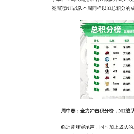
冕周冠NH战队本周同样以83总积分的
周中赛：全力冲击积分榜，
NH
战
临近常规赛尾声，同时加上战队的磨