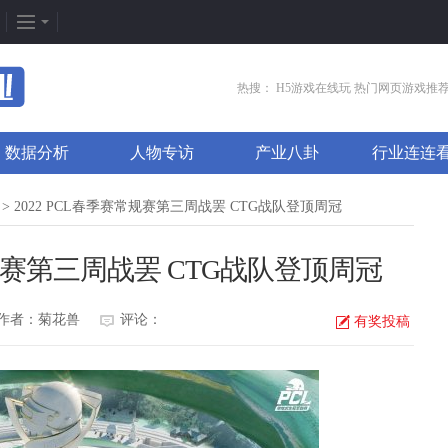
企划专题
热门专区
找
热搜：
H5游戏在线玩
热门网页游戏推
新闻周刊
我是皇
游
数据分析
人物专访
产业八卦
行业连连
新游竞速
太极崛起
打
发号排行
龙之女神
排
> 2022 PCL春季赛常规赛第三周战罢 CTG战队登顶周冠
游戏推荐
传奇世界
游
常规赛第三周战罢 CTG战队登顶周冠
游戏专题
荒野行动
开
更多专题
刺激战场
微
作者：菊花兽
评论：
有奖投稿