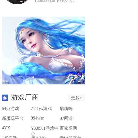
(300299)旗下骏梦游…
游戏厂商
更多+
64yx游戏
7111yx游戏
酷嗨嗨
994wan
新服玩平台
37网游
4YX
YX0561游戏中
百家乐网
心