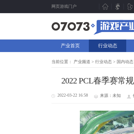
网页游戏门户
新游聚焦
产业动态
新游点评
行业动态
产业首页
行业动态
新游曝光
07073视点
新游视频
数据分析
当前位置：
产业频道
>
行业动态
>
国内动态
新游资讯
人物专访
2022 PCL春季赛
测试表
厂商频道
新游专题
产业专题
2022-03-22 16:58
来源：未知