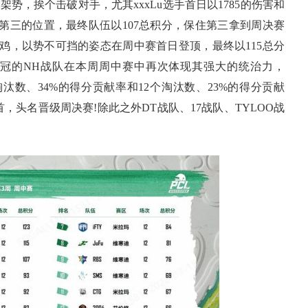
势，挨个击破对手，尤其xxxLu选手首日以1785的伤害和
第三的位置，最终队伍以107总积分，保住第三拿到周决赛
的首鸡，以势不可挡的姿态在周中赛首日登顶，最终以115总分
周冠的NH战队在本周周中赛中再次体现其强大的统治力，
个淘汰数、34%的得分贡献率和12个淘汰数、23%的得分贡献
，头名晋级周决赛!除此之外DT战队、17战队、TYLOO战