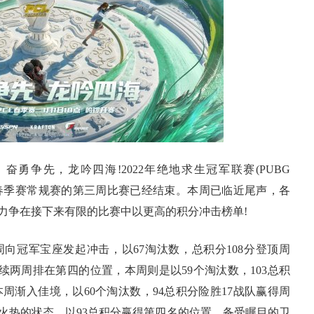
作室】奋勇争先，龙吟四海!2022年绝地求生冠军联赛(PUBG
PCL”)春季赛常规赛的第三周比赛已经结束。本周已临近尾声，各
力争在接下来有限的比赛中以更高的积分冲击榜单!
冠军宝座发起冲击，以67淘汰数，总积分108分登顶周
连续两周排在第四的位置，本周则是以59个淘汰数，103总积
本周渐入佳境，以60个淘汰数，94总积分险胜17战队赢得周
火热的状态，以93总积分赢得第四名的位置，备受瞩目的卫