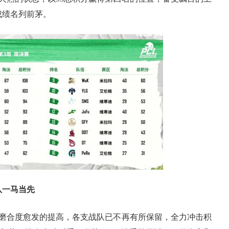
成绩名列前茅。
队一马当先
合度愈发的提高，各支战队已不再有所保留，全力冲击积