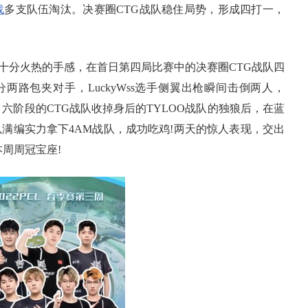
战
多支队伍淘汰。决赛圈CTG战队稳住局势，形成四打一，
分火热的手感，在首日第四局比赛中的决赛圈CTG战队四
分两路包夹对手，LuckyWss选手侧翼出枪瞬间击倒两人，
，六阶段的CTG战队收掉身后的TYLOO战队的独狼后，在蓝
满编实力拿下4AM战队，成功吃鸡!两天的惊人表现，交出
本周周冠宝座!