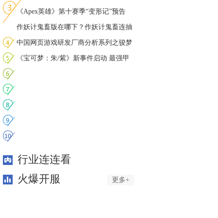
声
《Apex英雄》第十赛季“变形记”预告
作妖计鬼畜版在哪下？作妖计鬼畜连抽
下
中国网页游戏研发厂商分析系列之骏梦
游
《宝可梦：朱/紫》新事件启动 最强甲
贺
行业连连看
火爆开服
更多+