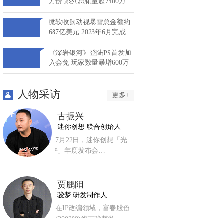
万份 系列总销量超7400万
微软收购动视暴雪总金额约
687亿美元 2023年6月完成
《深岩银河》登陆PS首发加
入会免 玩家数量暴增600万
人物采访
更多+
古振兴
迷你创想 联合创始人
7月22日，迷你创想「光
ⁿ」年度发布会…
贾鹏阳
骏梦 研发制作人
在IP改编领域，富春股份