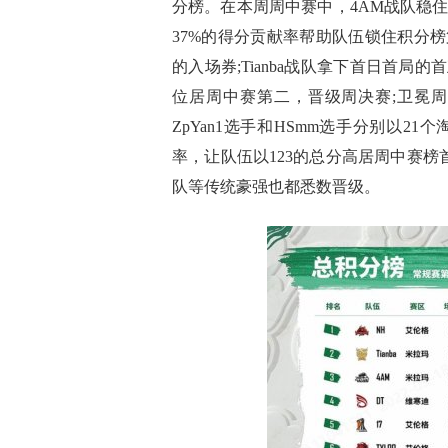
分榜。在本周周中赛中，4AM战队稳住架
37%的得分贡献率帮助队伍锁住积分榜
的入场券;Tianba战队拿下首日首局
位居周中赛第二，晋级周决赛;卫冕
ZpYan1选手和HSmm选手分别以21
率，让队伍以123的总分高居周中赛榜首
队等传统豪强也都悉数晋级。