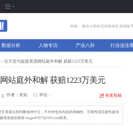
企划专题
热门专区
找
热搜：
微信小游戏
区块链游戏
游戏版
新闻周刊
我是皇
游
数据分析
人物专访
产业八卦
行业连连
新游竞速
太极崛起
打
发号排行
龙之女神
排
> 任天堂与盗版资源网站庭外和解 获赔1223万美元
游戏推荐
传奇世界
游
站庭外和解 获赔1223万美元
游戏专题
荒野行动
开
更多专题
刺激战场
微
作者：未知
评论：
有奖投稿
，对文章观点和判断保持中立，不对所包含内容的准确性、可靠性或完善性提供
邮箱 tougao07073@163.com联系。