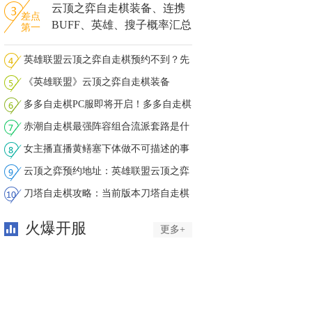
云顶之弈自走棋装备、连携
差点
BUFF、英雄、搜子概率汇总
第一
英雄联盟云顶之弈自走棋预约不到？先
上
《英雄联盟》云顶之弈自走棋装备
BUFF英
多多自走棋PC服即将开启！多多自走棋
PC
赤潮自走棋最强阵容组合流派套路是什
么
女主播直播黄鳝塞下体做不可描述的事
情
云顶之弈预约地址：英雄联盟云顶之弈
自
刀塔自走棋攻略：当前版本刀塔自走棋
阵
火爆开服
更多+