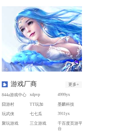
游戏厂商
更多+
xdpvp
4999yx
844a游戏中心
囧游村
TT玩加
墨麟科技
3911yx
玩武侠
七七瓜
聚玩游戏
三立游戏
千百度页游平
台