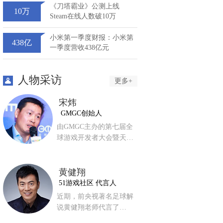
《刀塔霸业》公测上线
10万
Steam在线人数破10万
小米第一季度财报：小米第
438亿
一季度营收438亿元
人物采访
更多+
宋炜
GMGC创始人
由GMGC主办的第七届全
球游戏开发者大会暨天…
黄健翔
51游戏社区 代言人
近期，前央视著名足球解
说黄健翔老师代言了…