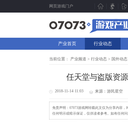
网页游戏门户
新游聚焦
产业动态
新游点评
行业动态
产业首页
行业动态
新游曝光
07073视点
新游视频
数据分析
当前位置：
产业频道
>
行业动态
>
国外动态
新游资讯
人物专访
任天堂与盗版资源网
测试表
厂商频道
新游专题
产业专题
2018-11-14 11:03
来源：游民星空
免责声明：07073游戏网转载此文仅为分享内容
任何明示或暗示保证，仅供读者参考。如有任何问题请发函至