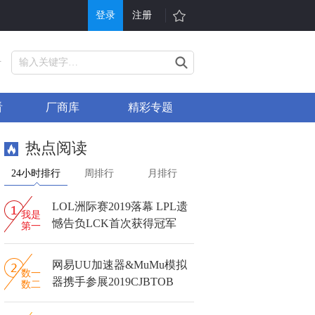
登录
注册
游戏
其他
号
戏大全
单机游戏
看
厂商库
精彩专题
折充值
H5游戏平台
行榜
游戏问答
热点阅读
戏礼包
会员中心
24小时排行
周排行
月排行
服表
手机游戏
LOL洲际赛2019落幕 LPL遗
信小游戏
游戏攻略
我是
憾告负LCK首次获得冠军
第一
网易UU加速器&MuMu模拟
数一
器携手参展2019CJBTOB
数二