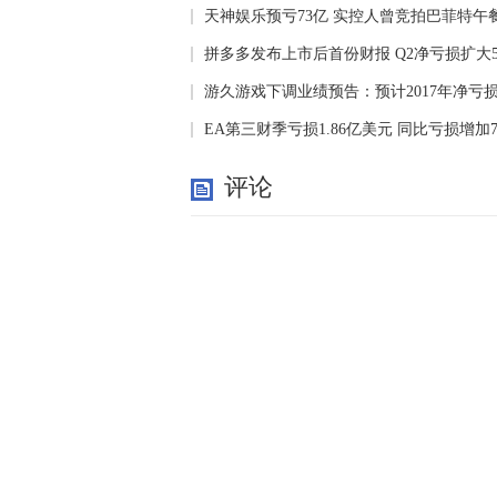
天神娱乐预亏73亿 实控人曾竞拍巴菲特午
拼多多发布上市后首份财报 Q2净亏损扩大58
游久游戏下调业绩预告：预计2017年净亏损约
EA第三财季亏损1.86亿美元 同比亏损增加7
评论