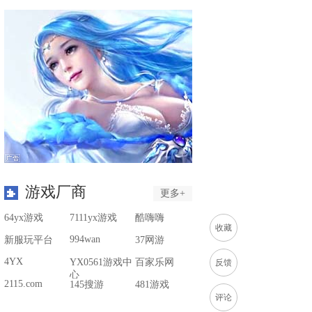
游戏厂商
更多+
64yx游戏
7111yx游戏
酷嗨嗨
收藏
994wan
新服玩平台
37网游
4YX
YX0561游戏中
百家乐网
反馈
心
2115.com
145搜游
481游戏
评论