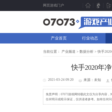
网页游戏门户
新游聚焦
产业动态
新游点评
行业动态
产业首页
行业动态
新游曝光
07073视点
新游视频
数据分析
当前位置：
产业频道
>
数据分析
> 快手202
新游资讯
人物专访
快手2020年净
测试表
厂商频道
新游专题
产业专题
2021-03-24 09:20
来源：未知
免责声明：07073游戏网转载此文仅为分享内容
任何明示或暗示保证，仅供读者参考。如有任何问题请发函至