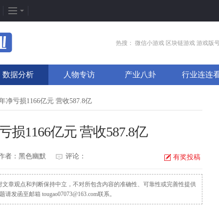
企划专题
热门专区
找
热搜：
微信小游戏
区块链游戏
游戏版
新闻周刊
我是皇
游
数据分析
人物专访
产业八卦
行业连连
新游竞速
太极崛起
打
发号排行
龙之女神
排
0年净亏损1166亿元 营收587.8亿
游戏推荐
传奇世界
游
亏损1166亿元 营收587.8亿
游戏专题
荒野行动
开
更多专题
刺激战场
微
作者：黑色幽默
评论：
有奖投稿
，对文章观点和判断保持中立，不对所包含内容的准确性、可靠性或完善性提供
邮箱 tougao07073@163.com联系。