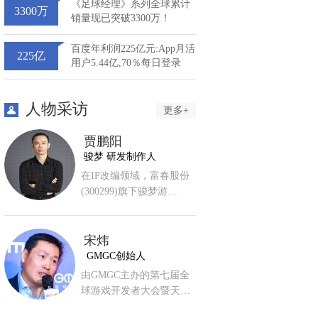
《足球经理》系列全球累计
3300万
销量现已突破3300万！
百度年利润225亿元:App月活
225亿
用户5.44亿,70％每日登录
人物采访
更多+
贾鹏阳
骏梦 研发制作人
在IP改编领域，富春股份
(300299)旗下骏梦游…
宋炜
GMGC创始人
由GMGC主办的第七届全
球游戏开发者大会暨天…