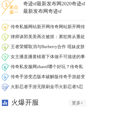
奇迹sf最新发布网2020奇迹sf
差点
最新发布网奇迹sf
第一
传奇私服网站新开网传奇网站新开网传
奇
律师谈郭美美再次被抓：累犯将从重处
罚
王者荣耀取消与Burberry合作 瑶妹皮肤
女主播直播黄鳝塞下体做不可描述的事
情
传奇私发服网zhaosf哪个好玩？传奇私
发
传奇手游变态版本破解版传奇手游超变
版
火影忍者手游无限刷金币火影忍者S忍
礼
火爆开服
更多+