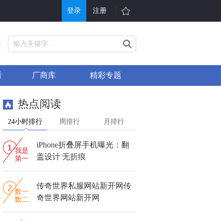
登录
注册
游戏
其他
号
戏大全
单机游戏
看
厂商库
精彩专题
折充值
H5游戏平台
行榜
游戏问答
热点阅读
戏礼包
会员中心
24小时排行
周排行
月排行
服表
手机游戏
iPhone折叠屏手机曝光：翻
信小游戏
游戏攻略
我是
盖设计 无折痕
第一
传奇世界私服网站新开网传
数一
奇世界网站新开网
数二